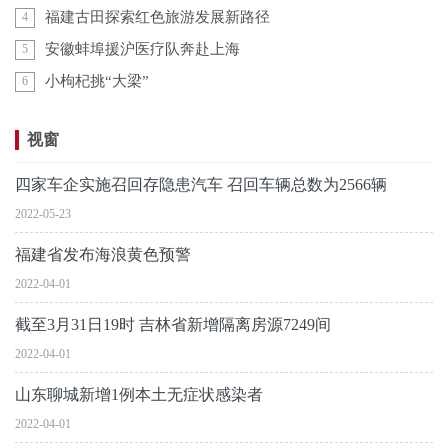
福建古田探索红色旅游发展新路径
4
安徽蚌埠援沪医疗队奔赴上海
5
小枸杞挑“大梁”
6
视窗
四家车企实施召回存隐患汽车 召回车辆总数为2566辆
2022-05-23
福建省发布海浪黄色预警
2022-04-01
截至3月31日19时 吉林省新增隔离房源7249间
2022-04-01
山东聊城新增1例本土无症状感染者
2022-04-01